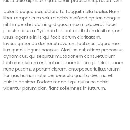
iusto odio dignissim qui blandit praesent luptatum zzril.
delenit augue duis dolore te feugait nulla facilisi. Nam
liber tempor cum soluta nobis eleifend option congue
nihil imperdiet doming id quod mazim placerat facer
possim assum. Typi non habent claritatem insitam; est
usus legentis in iis qui facit eorum claritatem.
Investigationes demonstraverunt lectores legere me
lius quod ii legunt saepius. Claritas est etiam processus
dynamicus, qui sequitur mutationem consuetudium
lectorum. Mirum est notare quam littera gothica, quam
nunc putamus parum claram, anteposuerit litterarum
formas humanitatis per seacula quarta decima et
quinta decima. Eodem modo typi, qui nunc nobis
videntur parum clari, fiant sollemnes in futurum.